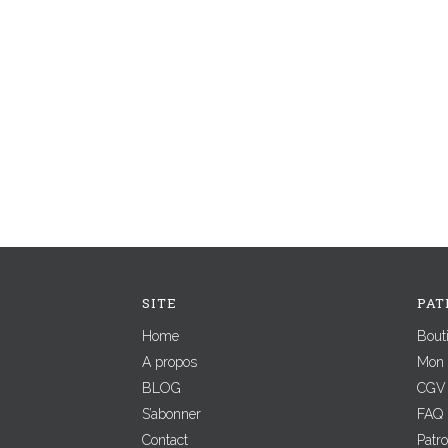
SITE
PAT
Home
Bout
A propos
Mon 
BLOG
CGV
S’abonner
FAQ
Contact
Patr