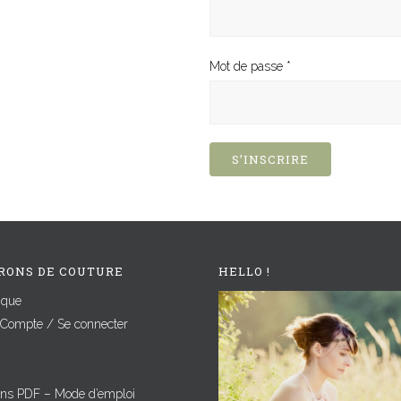
Mot de passe
*
S’INSCRIRE
RONS DE COUTURE
HELLO !
ique
Compte / Se connecter
ons PDF – Mode d’emploi