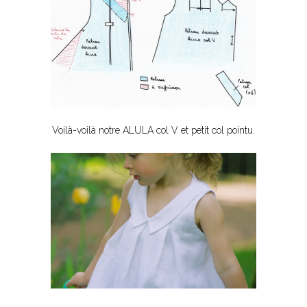
Voilà-voilà notre ALULA col V et petit col pointu.