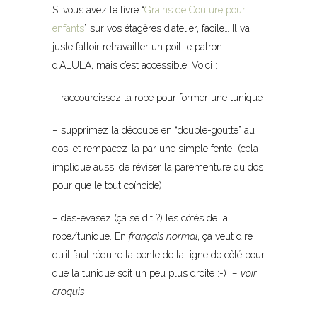
Si vous avez le livre “
Grains de Couture pour
enfants
” sur vos étagères d’atelier, facile… Il va
juste falloir retravailler un poil le patron
d’ALULA, mais c’est accessible. Voici :
– raccourcissez la robe pour former une tunique
– supprimez la découpe en “double-goutte” au
dos, et rempacez-la par une simple fente (cela
implique aussi de réviser la parementure du dos
pour que le tout coïncide)
– dés-évasez (ça se dit ?) les côtés de la
robe/tunique. En
français normal
, ça veut dire
qu’il faut réduire la pente de la ligne de côté pour
que la tunique soit un peu plus droite :-)
– voir
croquis