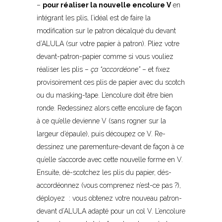
–
pour réaliser la nouvelle encolure V
en
intégrant les plis, l’idéal est de faire la
modification sur le patron décalqué du devant
d’ALULA (sur votre papier à patron). Pliez votre
devant-patron-papier comme si vous vouliez
réaliser les plis –
ça “accordéone”
– et fixez
provisoirement ces plis de papier avec du scotch
ou du masking-tape. L’encolure doit être bien
ronde. Redessinez alors cette encolure de façon
à ce qu’elle devienne V (sans rogner sur la
largeur d’épaule), puis découpez ce V. Re-
dessinez une parementure-devant de façon à ce
qu’elle s’accorde avec cette nouvelle forme en V.
Ensuite, dé-scotchez les plis du papier, dés-
accordéonnez (vous comprenez n’est-ce pas ?),
déployez : vous obtenez votre nouveau patron-
devant d’ALULA adapté pour un col V. L’encolure