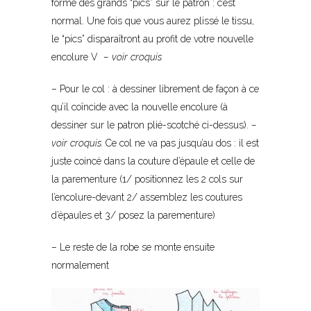
forme des grands “pics” sur le patron : c’est
normal. Une fois que vous aurez plissé le tissu,
le “pics” disparaîtront au profit de votre nouvelle
encolure V
– voir croquis
– Pour le col : à dessiner librement de façon à ce
qu’il coïncide avec la nouvelle encolure (à
dessiner sur le patron plié-scotché ci-dessus).
–
voir croquis.
Ce col ne va pas jusqu’au dos : il est
juste coincé dans la couture d’épaule et celle de
la parementure (1/ positionnez les 2 cols sur
l’encolure-devant 2/ assemblez les coutures
d’épaules et 3/ posez la parementure)
– Le reste de la robe se monte ensuite
normalement