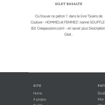
GILET BASALTE
Où trouver ce patron ? dans le livre "Grains de
Couture - HOMMES et FEMMES", Ivanne SOUFFLE
(Ed. Créapassions.com) - en savoir plus Description
Gilet...
SITE
PAT
Home
Bout
A propos
Mon 