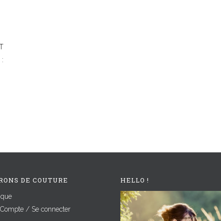
T
 :
RONS DE COUTURE
HELLO !
ique
Compte / Se connecter