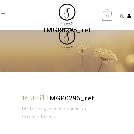
0
IMGP0296_ret
16 Juil
IMGP0296_ret
Posté à 11:52h
en
par
Ivanne
0
Commentaires