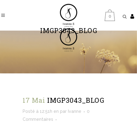
0
IMGP3043_BLOG
17 Mai
IMGP3043_BLOG
Posté à 12:51h
en
par
Ivanne
0
Commentaires