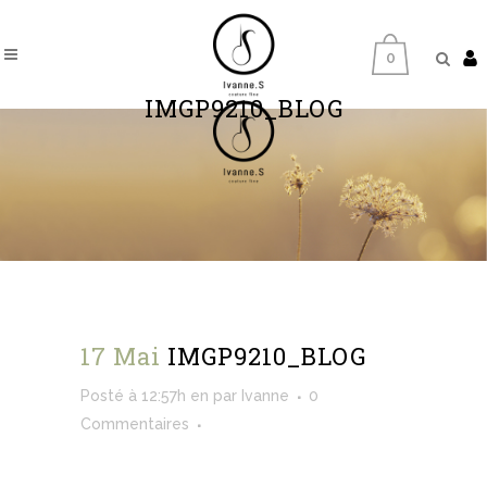
0
IMGP9210_BLOG
17 Mai
IMGP9210_BLOG
Posté à 12:57h
en
par
Ivanne
0
Commentaires