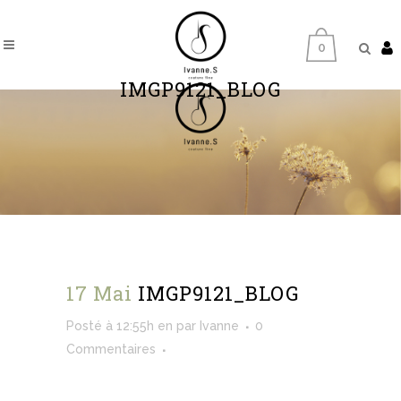
0
IMGP9121_BLOG
17 Mai
IMGP9121_BLOG
Posté à 12:55h
en
par
Ivanne
0
Commentaires