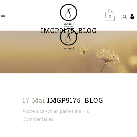
0
IMGP9175_BLOG
17 Mai
IMGP9175_BLOG
Posté à 12:57h
en
par
Ivanne
0
Commentaires