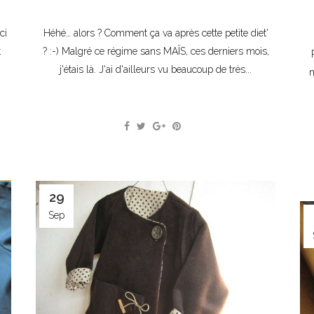
ci
Héhé… alors ? Comment ça va après cette petite diet'
t
? :-) Malgré ce régime sans MAÏS, ces derniers mois,
j'étais là. J'ai d'ailleurs vu beaucoup de très...
m
29
Sep