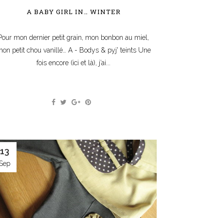
A BABY GIRL IN… WINTER
Pour mon dernier petit grain, mon bonbon au miel,
on petit chou vanillé… A - Bodys & pyj' teints Une
fois encore (ici et là), j’ai...
13
Sep