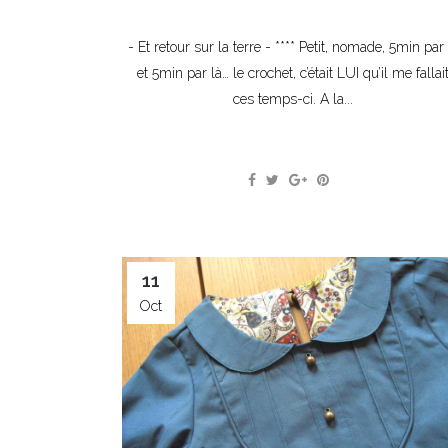
- Et retour sur la terre - **** Petit, nomade, 5min par 
et 5min par là… le crochet, c’était LUI qu’il me fallai
ces temps-ci. A la...
11
Oct