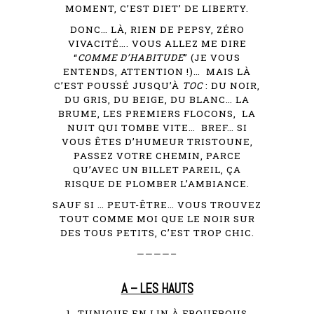
MOMENT, C’EST DIET’ DE LIBERTY.
DONC… LÀ, RIEN DE PEPSY, ZÉRO
VIVACITÉ…. VOUS ALLEZ ME DIRE
“
COMME D’HABITUDE
” (JE VOUS
ENTENDS, ATTENTION !)… MAIS LÀ
C’EST POUSSÉ JUSQU’À
TOC
: DU NOIR,
DU GRIS, DU BEIGE, DU BLANC… LA
BRUME, LES PREMIERS FLOCONS, LA
NUIT QUI TOMBE VITE… BREF… SI
VOUS ÊTES D’HUMEUR TRISTOUNE,
PASSEZ VOTRE CHEMIN, PARCE
QU’AVEC UN BILLET PAREIL, ÇA
RISQUE DE PLOMBER L’AMBIANCE.
SAUF SI … PEUT-ÊTRE… VOUS TROUVEZ
TOUT COMME MOI QUE LE NOIR SUR
DES TOUS PETITS, C’EST TROP CHIC.
————–
A – LES HAUTS
1- TUNIQUE EN LIN À FROUFROUS