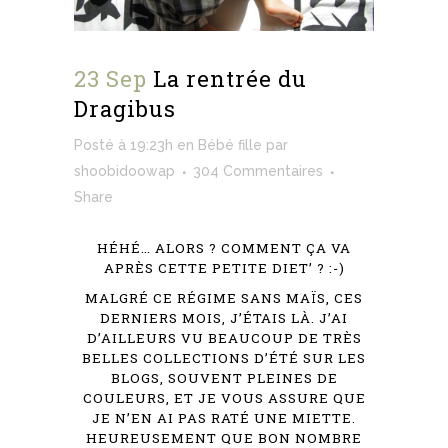
23 Sep
La rentrée du
Dragibus
Posté à 19:23h
en
Bébé fille
par
shoobidoowap
304 Commentaires
Share
HÉHÉ… ALORS ? COMMENT ÇA VA
APRÈS CETTE PETITE DIET’ ? :-)
MALGRÉ CE RÉGIME SANS MAÏS, CES
DERNIERS MOIS, J’ÉTAIS LÀ. J’AI
D’AILLEURS VU BEAUCOUP DE TRÈS
BELLES COLLECTIONS D’ÉTÉ SUR LES
BLOGS, SOUVENT PLEINES DE
COULEURS, ET JE VOUS ASSURE QUE
JE N’EN AI PAS RATÉ UNE MIETTE.
HEUREUSEMENT QUE BON NOMBRE