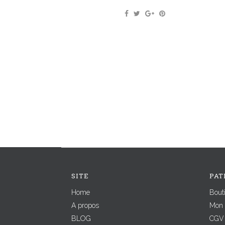
SITE
PAT
Home
Bout
A propos
Mon 
BLOG
CGV