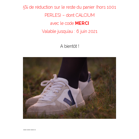
5% de réduction sur le reste du panier (hors 1001
PERLES) – dont CALCIUM
avec le code
MERCI
Valable jusqu’au : 6 juin 2021
A bientôt !
———-