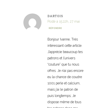
DARTOIS
Posté à 15:22h, 27 mai
RÉPONDRE
Bonjour Ivanne, Très
intéressant cette article.
J’apprécie beaucoup tes
patrons et l’univers
“couture” que tu nous
offres. Je n’ai pas encore
eu la chance de coudre
1001 perle et calcium,
mais j’ai le patron de
puis longtemps; Je
dispose même de tous