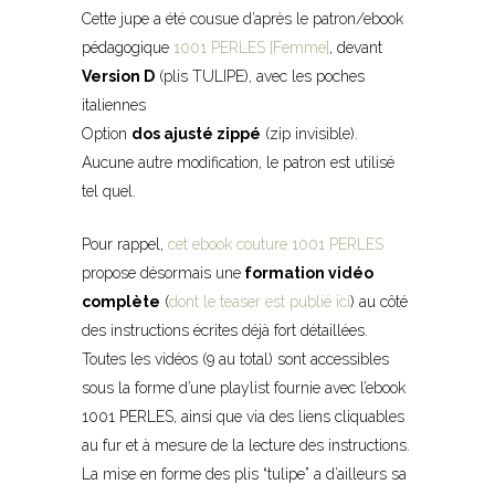
Cette jupe a été cousue d’après le patron/ebook
pédagogique
1001 PERLES [Femme]
, devant
Version D
(plis TULIPE), avec les poches
italiennes
Option
dos ajusté zippé
(zip invisible).
Aucune autre modification, le patron est utilisé
tel quel.
Pour rappel,
cet ebook couture 1001 PERLES
propose désormais une
formation vidéo
complète
(
dont le teaser est publié ici
) au côté
des instructions écrites déjà fort détaillées.
Toutes les vidéos (9 au total) sont accessibles
sous la forme d’une playlist fournie avec l’ebook
1001 PERLES, ainsi que via des liens cliquables
au fur et à mesure de la lecture des instructions.
La mise en forme des plis “tulipe” a d’ailleurs sa