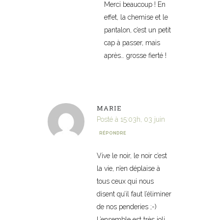
Merci beaucoup ! En
effet, la chemise et le
pantalon, c’est un petit
cap à passer, mais
après… grosse fierté !
MARIE
Posté à 15:03h, 03 juin
RÉPONDRE
Vive le noir, le noir c’est
la vie, n’en déplaise à
tous ceux qui nous
disent qu’il faut l’éliminer
de nos penderies ;-)
L’ensemble est très joli,