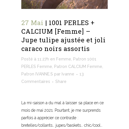
27 Mai
| 1001 PERLES +
CALCIUM [Femme] –
Jupe tulipe ajustée et joli
caraco noirs assortis
Posté à 11:27h
en
Femme
,
Patron 1001
PERLES Femme
,
Patron CALCIUM Femme
,
Patron IVANNE.S
par
Ivanne
13
Commentaires
Share
La mi-saison a du mal à laisser sa place en ce
mois de mai 2021. Pourtant, je me surprends
parfois à apprécier ce contraste :
bretelles/collants… jupes/baskets… chic/cool…