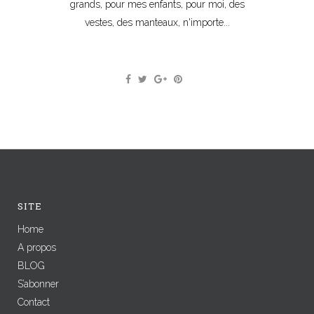
grands, pour mes enfants, pour moi, des
vestes, des manteaux, n'importe...
SITE
Home
A propos
BLOG
S’abonner
Contact