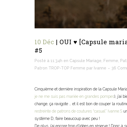
10 Déc
| OUI ♥ [Capsule maria
#5
Posté à 11:34h
en
Capsule Mariage
,
Femme
,
Pat
Patron TROP-TOP Femme
par
Ivanne
36 Com
Cinquième et dernière inspiration de la Capsule Ma
je ne me suis pas mariée en grandes pompes
), j’ai 
change, ça ravigote … et il est bon de couper la routi
restreinte de patrons de coutures “casual” Ivanne.S
un
système D, faire beaucoup avec peu !
De plus, j’ai encore trop d’idées en réserve ! Donc à s