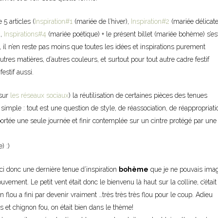
5 articles (
Inspiration#1
(mariée de l’hiver),
Inspiration#2
(mariée délicat
),
Inspirations#4
(mariée poétique) + le présent billet (mariée bohème) s’es
 il n’en reste pas moins que toutes les idées et inspirations purement
res matières, d’autres couleurs, et surtout pour tout autre cadre festif
festif aussi.
 sur
les réseaux sociaux
) la réutilisation de certaines pièces des tenues
simple : tout est une question de style, de réassociation, de réappropriati
ortée une seule journée et finir contemplée sur un cintre protégé par une
) :)
ici donc une dernière tenue d’inspiration
bohème
que je ne pouvais imag
ment. Le petit vent était donc le bienvenu là haut sur la colline, c’était 
n flou a fini par devenir vraiment …très très très flou pour le coup. Adieu
es et chignon fou, on était bien dans le thème!