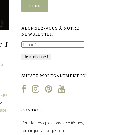
PLUS
ABONNEZ-VOUS À NOTRE
NEWSLETTER
r J
E-
mail
*
.S
,
SUIVEZ-MOI EGALEMENT ICI
sque
ça
CONTACT
ase
e
Pour toutes questions spécifiques,
remarques, suggestions...