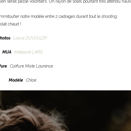
on s’en serait passé volontiers. Un rayon de soleil pourtant très attendu n’aura
emmitoufler notre modèle entre 2 cadrages durant tout le
shooting
.
olat chaud !
hotos
:
Laura DUVOULDY
MUA
:
Mallaurie LAPIS
fure
: Coiffure Mixte Laurence
Modèle
: Chloé