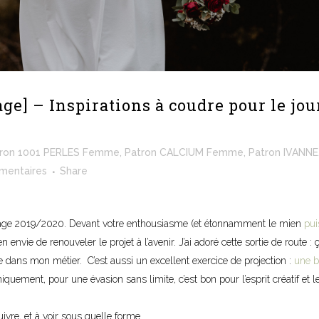
ge] – Inspirations à coudre pour le jou
ron 1001 PERLES Femme
,
Patron CALCIUM Femme
,
Patron IVANNE
mentaires
Share
riage 2019/2020. Devant votre enthousiasme (et étonnamment le mien
pui
bien envie de renouveler le projet à l’avenir. J’ai adoré cette sortie de route : 
ne dans mon métier. C’est aussi un excellent exercice de projection :
une b
iquement, pour une évasion sans limite, c’est bon pour l’esprit créatif et l
uivre, et à voir sous quelle forme.