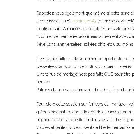
Rappelez vous également que même si cette série de 
jupe plissée + tuto),
Inspiration#3
(mariée cool & rock
focalisée sur LA mariée pour explorer un style précis,
“couture” peuvent être détournées autrement avec d’aut
(réveillons, anniversaires, soirées chic, etc), ou moins 
J’essaierai d’ailleurs de vous montrer (probablement
présentées dans un univers plus quotidien. L’idée est 
Une tenue de mariage n’est pas faite QUE pour être p
housse.
Patrons durables, coutures durables (mariage durable
Pour clore cette session sur l’univers du mariage , vo
qu’en pleine nature dans de grands espaces et en mouve
mignon de voir la robe flotter dans les airs. Le chigno
volutes et petites pinces… Vent de liberté, herbes foll