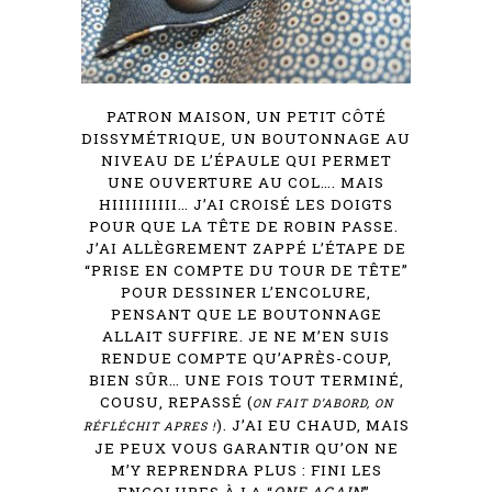
PATRON MAISON, UN PETIT CÔTÉ
DISSYMÉTRIQUE, UN BOUTONNAGE AU
NIVEAU DE L’ÉPAULE QUI PERMET
UNE OUVERTURE AU COL…. MAIS
HIIIIIIIIII… J’AI CROISÉ LES DOIGTS
POUR QUE LA TÊTE DE ROBIN PASSE.
J’AI ALLÈGREMENT ZAPPÉ L’ÉTAPE DE
“PRISE EN COMPTE DU TOUR DE TÊTE”
POUR DESSINER L’ENCOLURE,
PENSANT QUE LE BOUTONNAGE
ALLAIT SUFFIRE. JE NE M’EN SUIS
RENDUE COMPTE QU’APRÈS-COUP,
BIEN SÛR…
UNE FOIS TOUT TERMINÉ,
COUSU, REPASSÉ
(
ON FAIT D’ABORD, ON
). J’AI EU CHAUD, MAIS
RÉFLÉCHIT APRES !
JE PEUX VOUS GARANTIR QU’ON NE
M’Y REPRENDRA PLUS : FINI LES
ENCOLURES À LA “
ONE AGAIN
”.