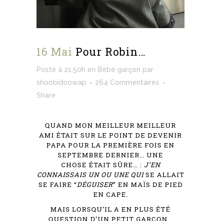
16 Mai
Pour Robin…
Posté à 21:50h
en
Bébé garçon
par
shoobidoowap
264 Commentaires
Share
QUAND MON MEILLEUR MEILLEUR
AMI ÉTAIT SUR LE POINT DE DEVENIR
PAPA POUR LA PREMIÈRE FOIS EN
SEPTEMBRE DERNIER… UNE
CHOSE ÉTAIT SÛRE… :
J’EN
CONNAISSAIS UN OU UNE QUI
SE ALLAIT
SE FAIRE “
DÉGUISER
” EN MAÏS DE PIED
EN CAPE.
MAIS LORSQU’IL A EN PLUS ÉTÉ
QUESTION D’UN PETIT GARÇON…