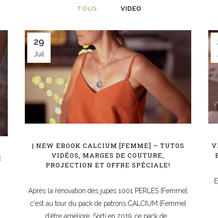
TOUS
VIDEO
29
Juil
| NEW EBOOK CALCIUM [FEMME] – TUTOS
V
VIDÉOS, MARGES DE COUTURE,
E
PROJECTION ET OFFRE SPÉCIALE!
E
Après la rénovation des jupes 1001 PERLES [Femme],
c'est au tour du pack de patrons CALCIUM [Femme]
d'être amélioré. Sorti en 2019, ce pack de...