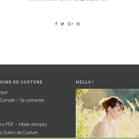
RONS DE COUTURE
HELLO !
ique
Compte / Se connecter
ons PDF – Mode d’emploi
es Grains de Couture