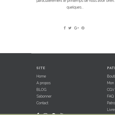
particulièrement le printemps de nous avoir offert
quelques...
SITE
PAT
Home
Bout
A propos
Mon 
BLOG
CGV
S’abonner
FAQ
Contact
Patr
Livr