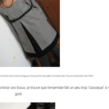
r, et entre 120 et 130 en longueur, tissus prince de galle (La maison des Tissus) et plumetis noir (Toto)
choisir ces tissus, je trouve que l’ensemble fait un peu trop “classique” à
goût.