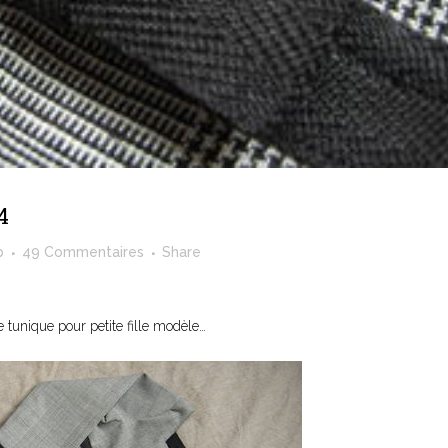
4
p
49 Commentaires
Share
e tunique pour petite fille modèle…