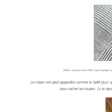
Détails : encolure carrée (effet “nuque dégagée” ga
Le ruban noir peut apparaître comme le “petit plus” qui
pour cacher les loupés. J’y ai rajo