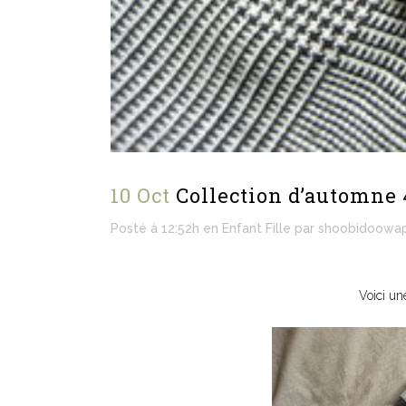
10 Oct
Collection d’automne 
Posté à 12:52h
en
Enfant Fille
par
shoobidoowa
Voici un