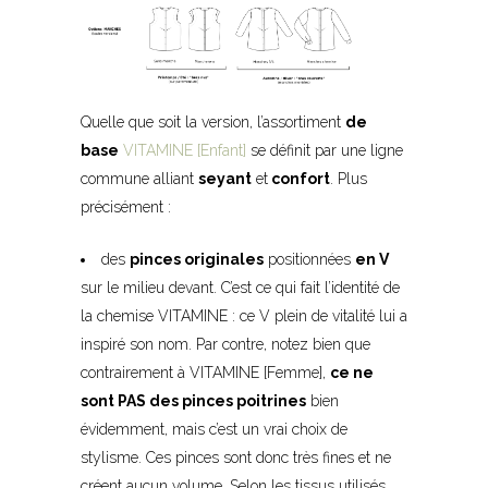
Quelle que soit la version, l’assortiment
de
base
VITAMINE [Enfant]
se définit par une ligne
commune alliant
seyant
et
confort
. Plus
précisément :
des
pinces originales
positionnées
en V
sur le milieu devant. C’est ce qui fait l’identité de
la chemise VITAMINE : ce V plein de vitalité lui a
inspiré son nom. Par contre, notez bien que
contrairement à VITAMINE [Femme],
ce ne
sont PAS des pinces poitrines
bien
évidemment, mais c’est un vrai choix de
stylisme. Ces pinces sont donc très fines et ne
créent aucun volume. Selon les tissus utilisés,