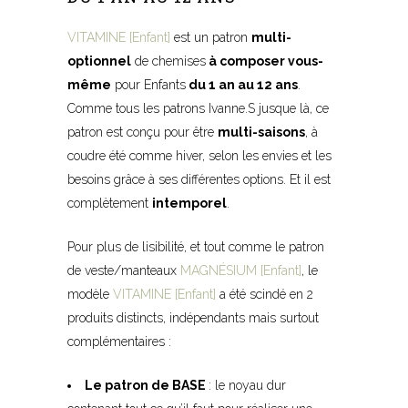
VITAMINE [Enfant]
est un patron
multi-
optionnel
de chemises
à composer vous-
même
pour Enfants
du 1 an au 12 ans
.
Comme tous les patrons Ivanne.S jusque là, ce
patron est conçu pour être
multi-saisons
, à
coudre été comme hiver, selon les envies et les
besoins grâce à ses différentes options. Et il est
complètement
intemporel
.
Pour plus de lisibilité, et tout comme le patron
de veste/manteaux
MAGNÉSIUM [Enfant]
, le
modèle
VITAMINE [Enfant]
a été scindé en 2
produits distincts, indépendants mais surtout
complémentaires :
Le patron de BASE
: le noyau dur