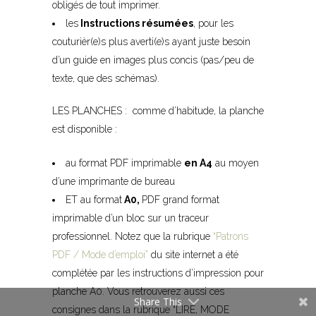
obligés de tout imprimer.
les
Instructions résumées
, pour les
couturièr(e)s plus averti(e)s ayant juste besoin
d’un guide en images plus concis (pas/peu de
texte, que des schémas).
LES PLANCHES : comme d’habitude, la planche
est disponible :
au format PDF imprimable
en A4
au moyen
d’une imprimante de bureau
ET au format
A0,
PDF grand format
imprimable d’un bloc sur un traceur
professionnel. Notez que la rubrique
“Patrons
PDF /
Mode d’emploi”
du site internet a été
complétée par les instructions d’impression pour
planche A0. Vous retrouverez aussi ces
Share This
consignes dans la rubrique “LIRE, MODE