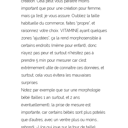
création. Cela peut vous paraître moins
important que pour une création pour femme,
mais ça l’est, je vous assure. Oubliez la taille
habituelle du commerce, faites “propre”, et
raisonnez votre choix. VITAMINE ayant quelques
zones “ajustées”, ça la rend morphosensible à
certains endroits (même pour enfant), donc
n’ayez pas peur et surtout n’hésitez pas à
prendre 5 min pour mesurer car c’est
extrêmement utile de connaître ces données, et
surtout, cela vous évitera les mauvaises
surprises.
Notez par exemple que sur une morphologie
bébé (tailles 1 an surtout, et 2 ans
éventuellement), la prise de mesure est
importante, car certains bébés sont plus potelés
que d’autres, avec un ventre plus ou moins…
rebondi :-) (ce qui joue sur le tour de taille)