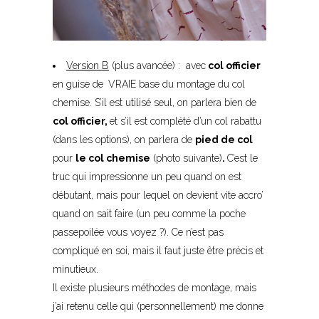
Version B
(plus avancée) : avec
col officier
en guise de
VRAIE base du montage du col
chemise. S’il est utilisé seul, on parlera bien de
col officier
,
et s’il est complété d’un col rabattu
(dans les options), on parlera de
pied de col
pour
le col chemise
(photo suivante)
.
C’est le
truc qui impressionne un peu quand on est
débutant, mais pour lequel on devient vite accro’
quand on sait faire (un peu comme la poche
passepoilée vous voyez ?). Ce n’est pas
compliqué en soi, mais il faut juste être précis et
minutieux.
Il existe plusieurs méthodes de montage, mais
j’ai retenu celle qui (personnellement) me donne