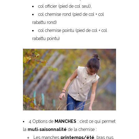
col officier (pied de col seul),
col chemise rond (pied de col + col
rabattu rond)
col chemise pointu (pied de col + col
rabattu pointu)
4 Options de
MANCHES
: c’est ce qui permet
la
muti
‐
saisonnalité
de la chemise :
Les manches
printemps/été
, bras nus,