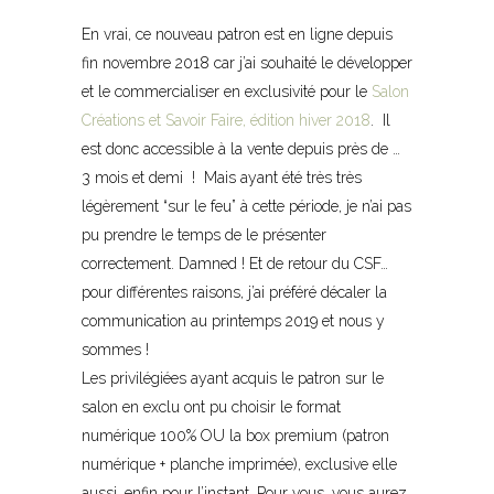
En vrai, ce nouveau patron est en ligne depuis
fin novembre 2018 car j’ai souhaité le développer
et le commercialiser en exclusivité pour le
Salon
Créations et Savoir Faire, édition hiver 2018
. Il
est donc accessible à la vente depuis près de …
3 mois et demi ! Mais ayant été très très
légèrement “sur le feu” à cette période, je n’ai pas
pu prendre le temps de le présenter
correctement. Damned ! Et de retour du CSF…
pour différentes raisons, j’ai préféré décaler la
communication au printemps 2019 et nous y
sommes !
Les privilégiées ayant acquis le patron sur le
salon en exclu ont pu choisir le format
numérique 100% OU la box premium (patron
numérique + planche imprimée), exclusive elle
aussi, enfin pour l’instant. Pour vous, vous aurez