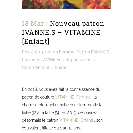
18 Mar
| Nouveau patron
IVANNE.S – VITAMINE
[Enfant]
Posté à 13:40h
en
Femme
,
Patron IVANNE.S
,
Patron VITAMINE Enfant
par
Ivanne
1
Commentaire
Share
En 2018, vous avez fait la connaissance du
patron de couture
VITAMINE [Femme]
, la
chemise pluri-optionnelle pour femme de la
taille 32 à la taille 54. En 2019, découvrez
désormais le patron
VITAMINE [Enfant]
, son
équivalent fillette du 1 au 12 ans.