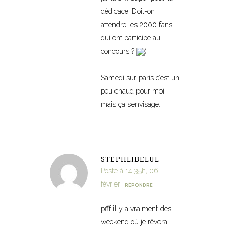
dédicace. Doit-on
attendre les 2000 fans
qui ont participé au
concours ?
)
Samedi sur paris c’est un
peu chaud pour moi
mais ça s’envisage…
STEPHLIBELUL
Posté à 14:35h, 06
février
RÉPONDRE
pfff il y a vraiment des
weekend où je rêverai