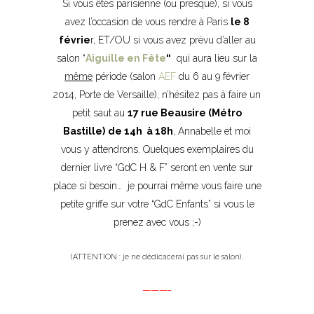
Si vous êtes parisienne (ou presque), si vous
avez l’occasion de vous rendre à Paris
le 8
févrie
r, ET/OU si vous avez prévu d’aller au
salon “
Aiguille en Fête
“
qui aura lieu sur la
même
période (salon
AEF
du 6 au 9 février
2014, Porte de Versaille), n’hésitez pas à faire un
petit saut au
17 rue Beausire (Métro
Bastille)
de 14h à 18h
, Annabelle et moi
vous y attendrons. Quelques exemplaires du
dernier livre “GdC H & F” seront en vente sur
place si besoin… je pourrai même vous faire une
petite griffe sur votre “GdC Enfants” si vous le
prenez avec vous ;-)
.
(ATTENTION : je ne dédicacerai pas sur le salon
)
———-