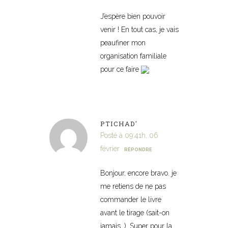
J’espère bien pouvoir
venir ! En tout cas, je vais
peaufiner mon
organisation familiale
pour ce faire
PTICHAD'
Posté à 09:41h, 06
février
RÉPONDRE
Bonjour, encore bravo. je
me retiens de ne pas
commander le livre
avant le tirage (sait-on
jamais…). Super pour la