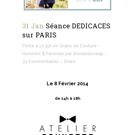
31 Jan
Séance DEDICACES
sur PARIS
Posté à 12:35h
en
Grains de Couture -
Hommes & Femmes
par
shoobidoowap
33 Commentaires
Share
Le 8 Février 2014
de 14h à 18h