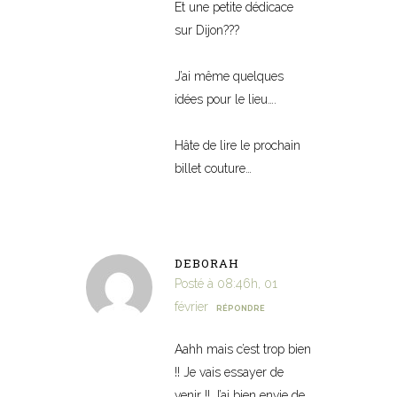
Et une petite dédicace
sur Dijon???
J’ai même quelques
idées pour le lieu….
Hâte de lire le prochain
billet couture…
DEBORAH
Posté à 08:46h, 01
février
RÉPONDRE
Aahh mais c’est trop bien
!! Je vais essayer de
venir !! J’ai bien envie de