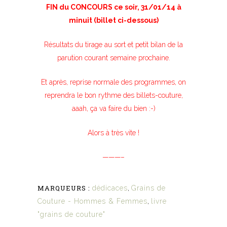
FIN du CONCOURS ce soir, 31/01/14 à
minuit (billet ci-dessous)
Résultats du tirage au sort et petit bilan de la
parution courant semaine prochaine.
Et après, reprise normale des programmes, on
reprendra le bon rythme des billets-couture,
aaah, ça va faire du bien :-)
Alors à très vite !
———–
MARQUEURS :
dédicaces
,
Grains de
Couture - Hommes & Femmes
,
livre
"grains de couture"