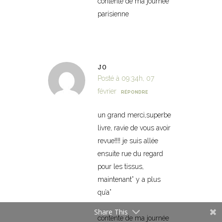
contente de ma journée
parisienne
JO
Posté à 09:34h, 07
février
RÉPONDRE
un grand merci,superbe
livre, ravie de vous avoir
revue!!!! je suis allée
ensuite rue du regard
pour les tissus,
maintenant” y a plus
qu’a”
Share This
contente de ma journée