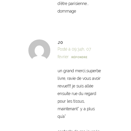
d’être parisienne…
dommage
JO
Posté à 09:34h, 07
février
RÉPONDRE
un grand merci,superbe
livre, ravie de vous avoir
revue!!!! je suis allée
ensuite rue du regard
pour les tissus,
maintenant” y a plus
qu’a”