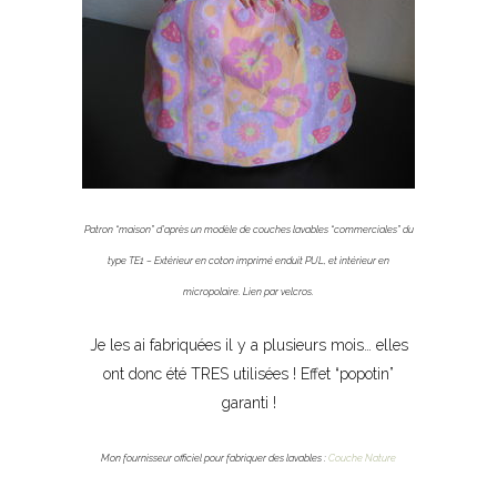
Patron “maison” d’après un modèle de couches lavables “commerciales” du
type TE1 – Extérieur en coton imprimé enduit PUL, et intérieur en
micropolaire. Lien par velcros.
Je les ai fabriquées il y a plusieurs mois… elles
ont donc été TRES utilisées ! Effet “popotin”
garanti !
Mon fournisseur officiel pour fabriquer des lavables :
Couche Nature