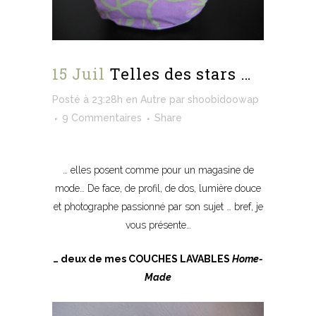
15 Juil
Telles des stars …
Posté à 23:28h
en
Autre
par
shoobidoowap
9 Commentaires
Share
… elles posent comme pour un magasine de
mode… De face, de profil, de dos, lumière douce
et photographe passionné par son sujet … bref, je
vous présente…
… deux de mes COUCHES LAVABLES
Home-
Made