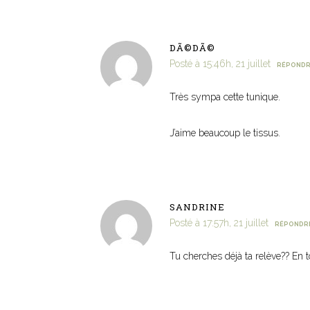
DÃ©DÃ©
Posté à 15:46h, 21 juillet
RÉPOND
Très sympa cette tunique.
J’aime beaucoup le tissus.
SANDRINE
Posté à 17:57h, 21 juillet
RÉPONDR
Tu cherches déjà ta relève?? En t