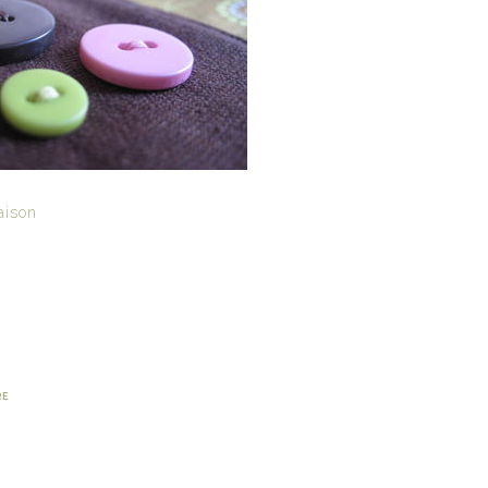
aison
RE