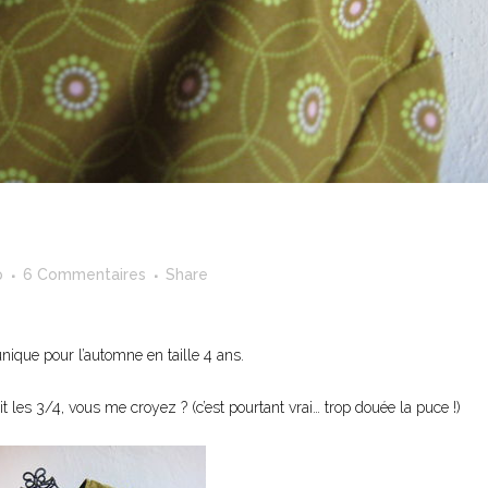
p
6 Commentaires
Share
unique pour l’automne en taille 4 ans.
t les 3/4, vous me croyez ? (c’est pourtant vrai… trop douée la puce !)