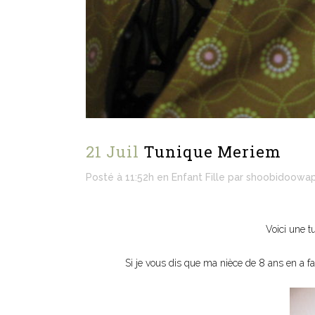
21 Juil
Tunique Meriem
Posté à 11:52h
en
Enfant Fille
par
shoobidoowa
Voici une t
Si je vous dis que ma nièce de 8 ans en a fai