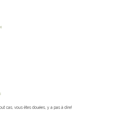
RE
E
out cas, vous êtes douées, y a pas à dire!