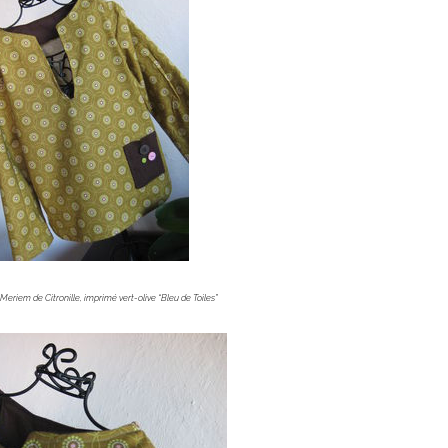
eriem de Citronille, imprimé vert-olive “Bleu de Toiles”