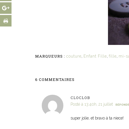
MARQUEURS :
couture
,
Enfant Fille
,
fille
,
mi-s
6 COMMENTAIRES
CLOCLOB
Posté à 13:40h, 21 juillet
RÉPOND
super jolie, et bravo à ta niece!