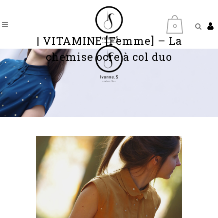
0
| VITAMINE [Femme] – La
chemise ocre à col duo