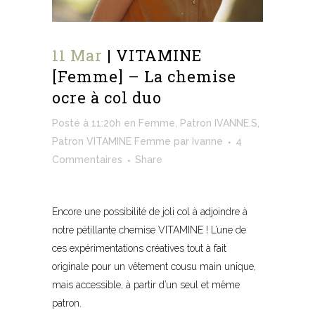
11 Mar
| VITAMINE
[Femme] – La chemise
ocre à col duo
Posté à 11:20h
en
Femme
,
Patron IVANNE.S
,
Patron VITAMINE Femme
par
Ivanne
4
Commentaires
Share
Encore une possibilité de joli col à adjoindre à
notre pétillante chemise VITAMINE ! L’une de
ces expérimentations créatives tout à fait
originale pour un vêtement cousu main unique,
mais accessible, à partir d’un seul et même
patron.