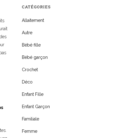
CATÉGORIES
Allaitement
its
rait
Autre
 des
our
Bébé fille
(pas
Bébé garçon
Crochet
Déco
Enfant Fille
Enfant Garçon
os
Familiale
tes.
Femme