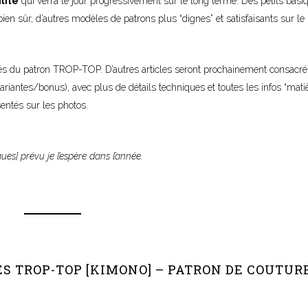
ilité
qui verra le jour progressivement sur le long terme. Des petits basi
n sûr, d’autres modèles de patrons plus “dignes” et satisfaisants sur le
ités du patron TROP-TOP. D’autres articles seront prochainement consacré
ariantes/bonus), avec plus de détails techniques et toutes les infos “mati
entés sur les photos.
s] prévu je l’espère dans l’année.
–
S TROP-TOP [KIMONO] – PATRON DE COUTUR