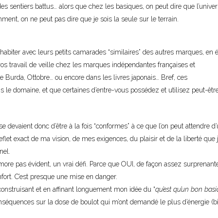
es sentiers battus… alors que chez les basiques, on peut dire que l’univer
ent, on ne peut pas dire que je sois la seule sur le terrain.
habiter avec leurs petits camarades “similaires” des autres marques, en é
ros travail de veille chez les marques indépendantes françaises et
pe Burda, Ottobre… ou encore dans les livres japonais… Bref, ces
 le domaine, et que certaines d’entre-vous possédez et utilisez peut-êtr
e devaient donc d’être à la fois “conformes” à ce que l’on peut attendre d
flet exact de ma vision, de mes exigences, du plaisir et de la liberté que 
nel.
more pas évident, un vrai défi. Parce que OUI, de façon assez surprenante
fort. C’est presque une mise en danger.
construisant et en affinant longuement mon idée du “
qu’est qu’un bon bas
 conséquences sur la dose de boulot qui m’ont demandé le plus d’énergie (b