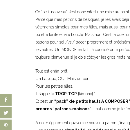
Ce “petit nouveau” s’est donc offert une mise au point t
Parce que mes patrons de basiques, je les avais déjà 
vêtements simples pour mes filles, mais aussi pour 
pu être facile et vite bouclé. Mais non. C’est là que l
patrons pour soi
/vs
./ tracer proprement et précisé
les autres. Un MONDE en fait… à considérer le perfec
toujours bienvenue si je dois côtoyer les gros mots hab
Tout est enfin prêt.
Un basique, OUI. Mais un bon !
Pour les petites filles.
Il s’appelle
TROP-TOP
[kimono] *
Et c’est un
“pack” de petits hauts A COMPOSE
propres “patrons-maisons”
… tout comme je le f
A noter également qu’avec ce nouveau patron, j’inau