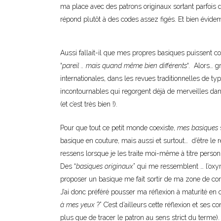
ma place avec des patrons originaux sortant parfois d
répond plutôt à des codes assez figés. Et bien évidemm
Aussi fallait-il que mes propres basiques puissent co
“
pareil … mais quand même bien différents
“. Alors… g
internationales, dans les revues traditionnelles de ty
incontournables qui regorgent déjà de merveilles dans
(et c’est très bien !).
Pour que tout ce petit monde coexiste,
mes basiques
s
basique en couture, mais aussi et surtout… d’être le re
ressens lorsque je les traite moi-même à titre person
Des “
basiques originaux
” qui me ressemblent … l’oxy
proposer un basique me fait sortir de ma zone de con
J’ai donc préféré pousser ma réflexion à maturité en 
à mes yeux
?” C’est d’ailleurs cette réflexion et ses
plus que de tracer le patron au sens strict du terme).