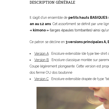
DESCRIPTION GÉNÉRALE
–
Il s’agit d’un ensemble de
petits hauts
BASIQUES
an au 12 ans
. Cet assortiment se définit par une
« kimono »
(larges épaules tombantes) ainsi qu’
u
Ce patron se décline en
3 versions principales A, 
Version A
: Encolure extensible (de type tee-shirt 
Version B
: Encolure classique montée sur paremen
Coupe légèrement plongeante. Cette version est propos
dos fermé OU dos boutonné
Version C
: Encolure extensible drapée de type “bén