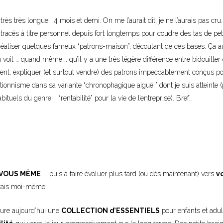
rès très longue : 4 mois et demi. On me l’aurait dit, je ne l’aurais pas cru.
tracés à titre personnel depuis fort longtemps pour coudre des tas de pet
réaliser quelques fameux “patrons-maison”, découlant de ces bases. Ça au
’on voit … quand même…. qu’il y a une très légère différence entre bidouiller
ment, expliquer (et surtout vendre) des patrons impeccablement conçus p
tionnisme dans sa variante “chronophagique aiguë ” dont je suis atteinte 
ituels du genre … “rentabilité” pour la vie de l’entreprise). Bref…
R VOUS MÊME
…. puis à faire évoluer plus tard (ou dès maintenant) vers
v
erais moi-même.
gure aujourd’hui une
COLLECTION d’ESSENTIELS
pour enfants et adul