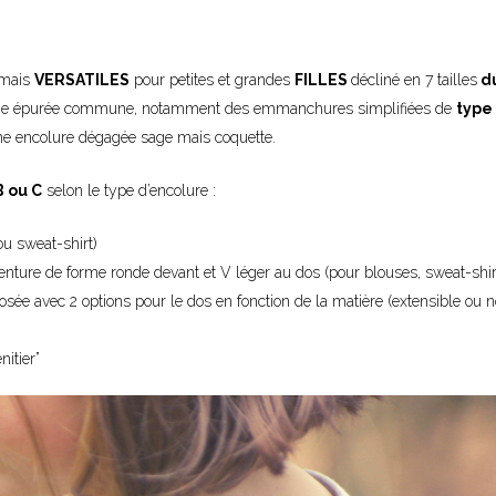
mais
VERSATILES
pour petites et grandes
FILLES
décliné en 7 tailles
du
 ligne épurée commune, notamment des emmanchures simplifiées de
type
ne
encolure dégagée sage mais coquette.
B ou C
selon le type d’encolure :
ou sweat-shirt)
ture de forme ronde devant et V léger au dos (pour blouses, sweat-shir
ée avec 2 options pour le dos en fonction de la matière (extensible ou n
itier”