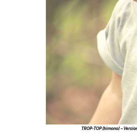
TROP-TOP [kimono] – Versio