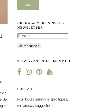
PLUS
ABONNEZ-VOUS À NOTRE
NEWSLETTER
OP
E-
mail
*
SUIVEZ-MOI EGALEMENT ICI
E.
CONTACT
n’y a
Pour toutes questions spécifiques,
é. Je
remarques, suggestions...
age à