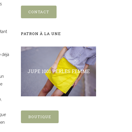
s
CONTACT
tant
PATRON À LA UNE
e déjà
JUPE 1001 PERLES FEMME
’un
je
,
ique
BOUTIQUE
ien