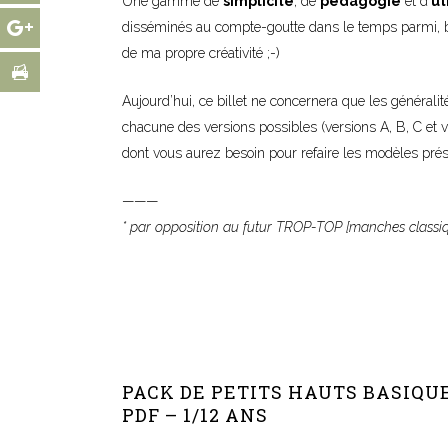
Une gamme de
simplicité
, de
pédagogie
et d’
ut
disséminés au compte-goutte dans le temps parmi, bie
de ma propre créativité ;-)
Aujourd’hui, ce billet ne concernera que les général
chacune des versions possibles (versions A, B, C et v
dont vous aurez besoin pour refaire les modèles prés
———
* par opposition au futur TROP-TOP [manches classique
–
PACK DE PETITS HAUTS BASIQUE
PDF – 1/12 ANS
–