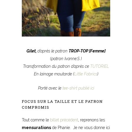
Gilet
,
d’après le patron
TROP-TOP [Femme]
(patron Ivanne.S )
Transformation du patron d’après ce
TUTORIEL
En lainage moutarde (
Little Fabrics
)
Porté avec le
tee-shirt publié ici
FOCUS SUR LA TAILLE ET LE PATRON
COMPROMIS
Tout comme le
billet précédent
, reprenons les
mensurations
de Phanie. Je ne vous donne ici