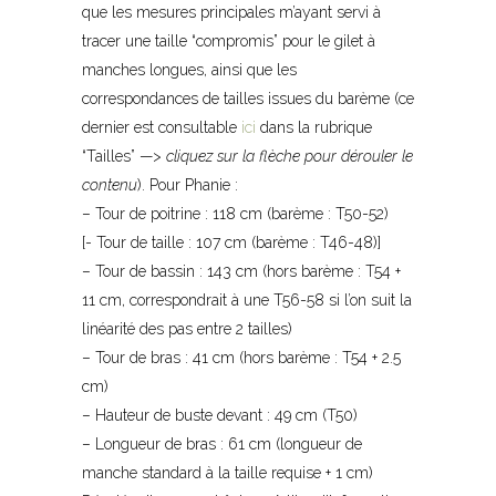
que les mesures principales m’ayant servi à
tracer une taille “compromis” pour le gilet à
manches longues, ainsi que les
correspondances de tailles issues du barème (ce
dernier est consultable
ici
dans la rubrique
“Tailles” —>
cliquez sur la flèche pour dérouler le
contenu
). Pour Phanie :
– Tour de poitrine : 118 cm (barème : T50-52)
[- Tour de taille : 107 cm (barème : T46-48)]
– Tour de bassin : 143 cm (hors barème : T54 +
11 cm, correspondrait à une T56-58 si l’on suit la
linéarité des pas entre 2 tailles)
– Tour de bras : 41 cm (hors barème : T54 + 2.5
cm)
– Hauteur de buste devant : 49 cm (T50)
– Longueur de bras : 61 cm (longueur de
manche standard à la taille requise + 1 cm)