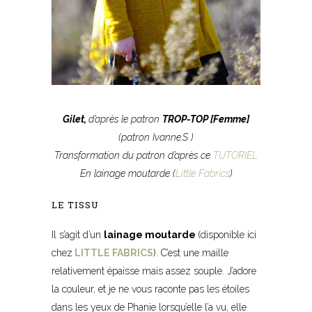
Gilet
,
d’après le patron
TROP-TOP [Femme]
(patron Ivanne.S )
Transformation du patron d’après ce
TUTORIEL
En lainage moutarde (
Little Fabrics
)
LE TISSU
Il s’agit d’un
lainage moutarde
(disponible ici
chez
LITTLE FABRICS
). C’est une maille
relativement épaisse mais assez souple. J’adore
la couleur, et je ne vous raconte pas les étoiles
dans les yeux de Phanie lorsqu’elle l’a vu, elle