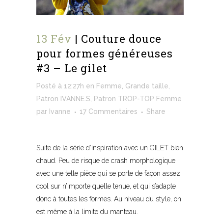
13 Fév
| Couture douce
pour formes généreuses
#3 – Le gilet
Posté à 12:27h
en
Femme
,
Grande taille
,
Patron IVANNE.S
,
Patron TROP-TOP Femme
par
Ivanne
17 Commentaires
Share
Suite de la série d’inspiration avec un GILET bien
chaud. Peu de risque de crash morphologique
avec une telle pièce qui se porte de façon assez
cool sur n’importe quelle tenue, et qui s’adapte
donc à toutes les formes. Au niveau du style, on
est même à la limite du manteau.