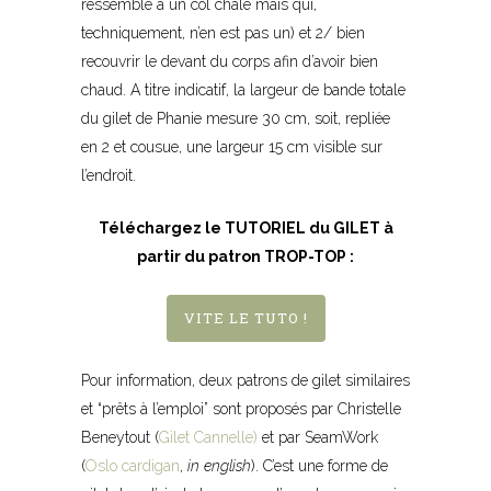
ressemble à un col châle mais qui,
techniquement, n’en est pas un) et 2/ bien
recouvrir le devant du corps afin d’avoir bien
chaud. A titre indicatif, la largeur de bande totale
du gilet de Phanie mesure 30 cm, soit, repliée
en 2 et cousue, une largeur 15 cm visible sur
l’endroit.
Téléchargez le TUTORIEL du GILET à
partir du patron TROP-TOP :
VITE LE TUTO !
Pour information, deux patrons de gilet similaires
et “prêts à l’emploi” sont proposés par Christelle
Beneytout (
Gilet Cannelle)
et par SeamWork
(
Oslo cardigan
,
in english
). C’est une forme de