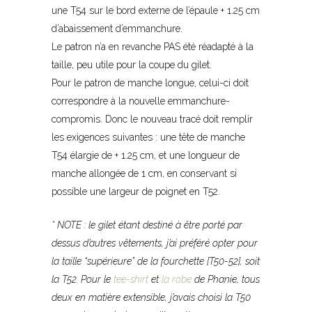
une T54 sur le bord externe de l’épaule + 1.25 cm
d’abaissement d’emmanchure.
Le patron n’a en revanche PAS été réadapté à la
taille, peu utile pour la coupe du gilet.
Pour le patron de manche longue, celui-ci doit
correspondre à la nouvelle emmanchure-
compromis. Donc le nouveau tracé doit remplir
les exigences suivantes : une tête de manche
T54 élargie de + 1.25 cm, et une longueur de
manche allongée de 1 cm, en conservant si
possible une largeur de poignet en T52.
* NOTE : le gilet étant destiné à être porté par
dessus d’autres vêtements, j’ai préféré opter pour
la taille “supérieure” de la fourchette [T50-52], soit
la T52. Pour le
tee-shirt
et
la robe
de Phanie, tous
deux en matière extensible, j’avais choisi la T50