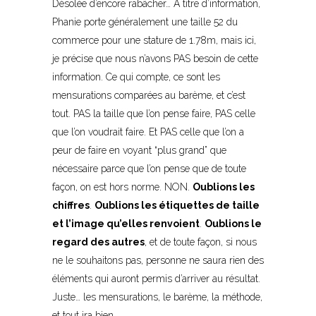
Désolée d’encore rabâcher… A titre d’information,
Phanie porte généralement une taille 52 du
commerce pour une stature de 1.78m, mais ici,
je précise que nous n’avons PAS besoin de cette
information. Ce qui compte, ce sont les
mensurations comparées au barème, et c’est
tout. PAS la taille que l’on pense faire, PAS celle
que l’on voudrait faire. Et PAS celle que l’on a
peur de faire en voyant “plus grand” que
nécessaire parce que l’on pense que de toute
façon, on est hors norme. NON.
Oublions les
chiffres
.
Oublions les étiquettes de taille
et l’image qu’elles renvoient
.
Oublions le
regard des autres
, et de toute façon, si nous
ne le souhaitons pas, personne ne saura rien des
éléments qui auront permis d’arriver au résultat.
Juste… les mensurations, le barème, la méthode,
et tout ira bien.