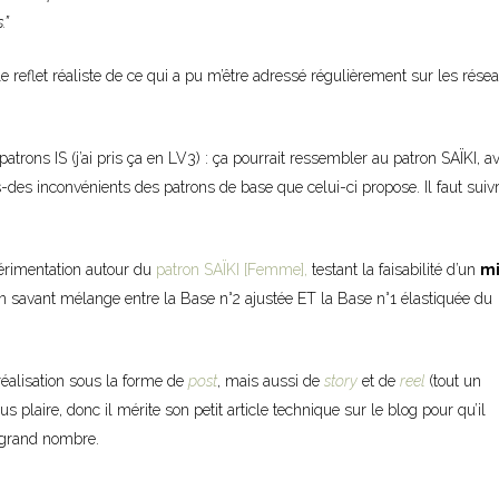
.”
 le reflet réaliste de ce qui a pu m’être adressé régulièrement sur les rése
trons IS (j’ai pris ça en LV3) : ça pourrait ressembler au patron SAÏKI, a
es inconvénients des patrons de base que celui-ci propose. Il faut suivr
xpérimentation autour du
patron SAÏKI [Femme],
testant la faisabilité d’un
mi
 un savant mélange entre la Base n°2 ajustée ET la Base n°1 élastiquée du
éalisation sous la forme de
post
, mais aussi de
story
et de
reel
(tout un
 plaire, donc il mérite son petit article technique sur le blog pour qu’il
 grand nombre.