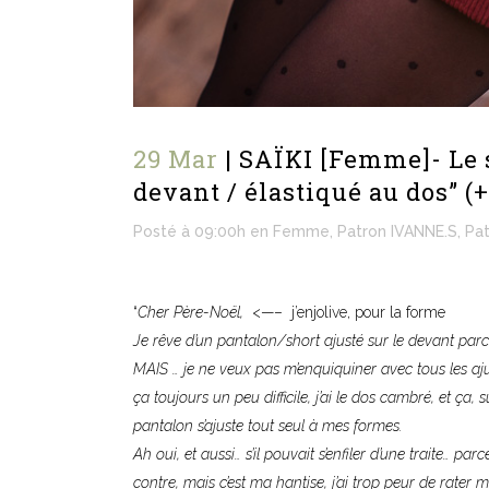
29 Mar
| SAÏKI [Femme]- Le s
devant / élastiqué au dos” 
Posté à 09:00h
en
Femme
,
Patron IVANNE.S
,
Pa
“
Cher Père-Noël,
<—– j’enjolive, pour la forme
Je rêve d’un pantalon/short ajusté sur le devant parc
MAIS … je ne veux pas m’enquiquiner avec tous les aj
ça toujours un peu difficile, j’ai le dos cambré, et ça,
pantalon s’ajuste tout seul à mes formes.
Ah oui, et
aussi…
s’il pouvait s’enfiler d’une traite… pa
contre, mais c’est ma hantise, j’ai trop peur de rater 