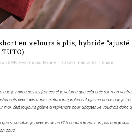
hort en velours à plis, hybride “ajusté
(+ TUTO)
tron SAIKI Femme
par
Ivanne
16 Commentaires
Share
e que je n’aime pas les fronces et le volume que cela crée sur mon ventre
ustements éventuels d’une ceinture intégralement ajustée parce que je tro
 sur moi, c’est toujours galère à reprendre pour adapter.
Je voudrais donc q
rce que
si possible, je rêverais de ne PAS coudre le zip, non pas que je sois
mon coup”.