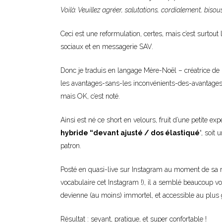
Voilà. Veuillez agréer, salutations, cordialement, bisous
Ceci est une reformulation, certes, mais c’est surtout
sociaux et en messagerie SAV.
Donc je traduis en langage Mère-Noël – créatrice de pa
les avantages-sans-les inconvénients-des-avantages-d
mais OK, c’est noté.
Ainsi est né ce short en velours, fruit d’une petite e
hybride “devant ajusté / dos élastiqué
“, soit
patron.
Posté en quasi-live sur Instagram au moment de sa r
vocabulaire cet Instagram !), il a semblé beaucoup vous
devienne (au moins) immortel, et accessible au plus
Résultat : seyant, pratique, et super confortable !