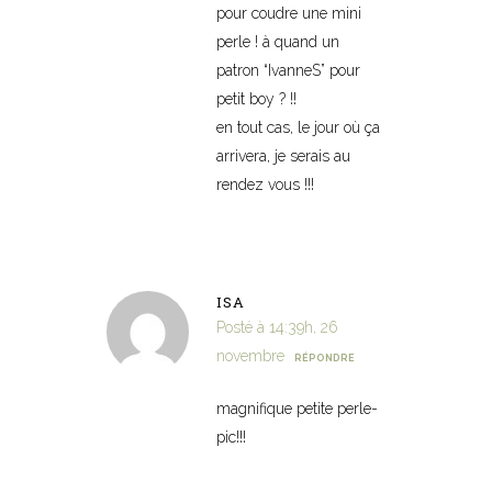
pour coudre une mini
perle ! à quand un
patron “IvanneS” pour
petit boy ? !!
en tout cas, le jour où ça
arrivera, je serais au
rendez vous !!!
ISA
Posté à 14:39h, 26
novembre
RÉPONDRE
magnifique petite perle-
pic!!!