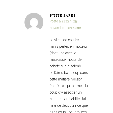
P'TITE SAPES
Posté à 22:22h, 25
novembre
RÉPONDRE
Je viens de coudre 2
minis perles en molleton
(dont une avec le
matelassé moutarde
acheté sur le salon!).
Je l’aime beaucoup dans
cette matière, version
épurée, et qui permet du
coup d’y associer un
haut un peu habillé..J’ai
hâte de découvrir ce que
tu as cousu pour toi ces