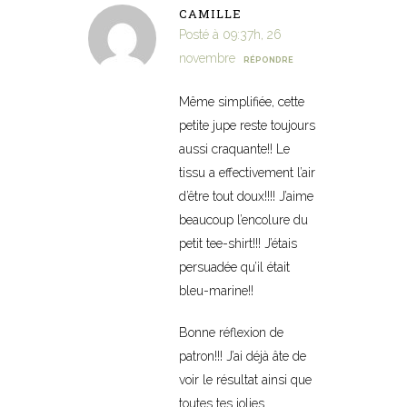
CAMILLE
Posté à 09:37h, 26
novembre
RÉPONDRE
Même simplifiée, cette
petite jupe reste toujours
aussi craquante!! Le
tissu a effectivement l’air
d’être tout doux!!!! J’aime
beaucoup l’encolure du
petit tee-shirt!!! J’étais
persuadée qu’il était
bleu-marine!!
Bonne réflexion de
patron!!! J’ai déjà âte de
voir le résultat ainsi que
toutes tes jolies