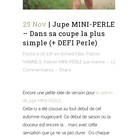
25 Nov
| Jupe MINI-PERLE
– Dans sa coupe la plus
simple (+ DEFI Perle)
Posté à 16:27h
en
Enfant Fille
,
Patron
IVANNE.S
,
Patron MINI-PERLE
par
Ivanne
13
Commentaires
Share
Encore une petite idée de version pour
le patron
de jupe MINI-PERLE.
Celle-ci a été cousue au tout début de cet
automne rougeoyant. Ce début de saison où la
douceur est encore là … mais avec cette
sensation que ça ne va pas durer. Où chaque