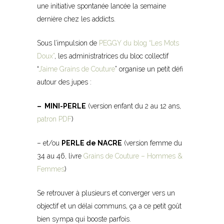
une initiative spontanée lancée la semaine
dernière chez les addicts.
Sous l’impulsion de
PEGGY du blog “Les Mots
Doux”
, les administratrices du bloc collectif
“
J’aime Grains de Couture
” organise un petit défi
autour des jupes :
– MINI-PERLE
(version enfant du 2 au 12 ans,
patron PDF
)
– et/ou
PERLE de NACRE
(version femme du
34 au 46, livre
Grains de Couture – Hommes &
Femmes
)
Se retrouver à plusieurs et converger vers un
objectif et un délai communs, ça a ce petit goût
bien sympa qui booste parfois.